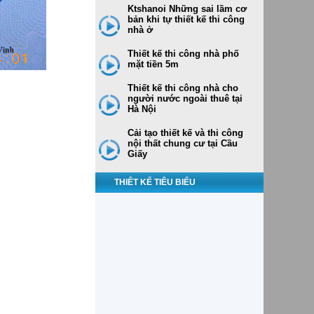
Ktshanoi Những sai lầm cơ
bản khi tự thiết kế thi công
nhà ở
Thiết kế thi công nhà phố
mặt tiền 5m
Thiết kế thi công nhà cho
người nước ngoài thuê tại
Hà Nội
Cải tạo thiết kế và thi công
nội thất chung cư tại Cầu
Giấy
THIÊT KẾ TIÊU BIỂU
Thiết kế nhà ống 6 tầng 5x17m