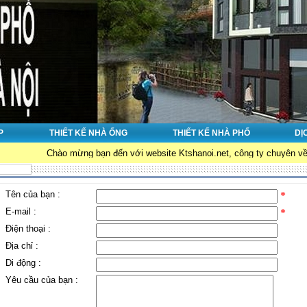
P
THIẾT KẾ NHÀ ỐNG
THIẾT KẾ NHÀ PHỐ
DỊ
Chào mừng bạn đến với website Ktshanoi.net, công ty chuyên về : Thiết kế 
Tên của bạn :
*
E-mail :
*
Điện thoại :
Địa chỉ :
Di động :
Yêu cầu của bạn :