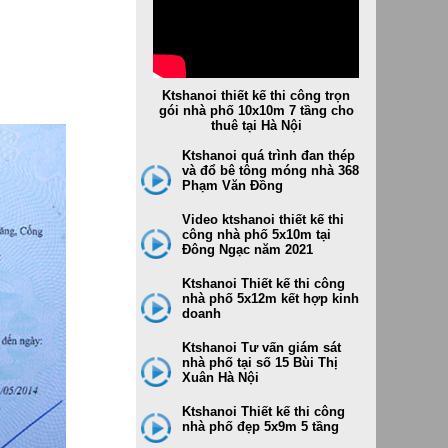
Thi công dự án cho Tiger bear 1
ktshanoi thiết kế và Thi công dự
án cho Tiger bear 2
Thi công dự án cho Tiger bear -
Ktshanoi thiết kế thi công trọn
các công trình, hạng mục khác
gói nhà phố 10x10m 7 tầng cho
thuê tại Hà Nội
Ktshanoi quá trình đan thép
và đổ bê tông móng nhà 368
Phạm Văn Đồng
Video ktshanoi thiết kế thi
công nhà phố 5x10m tại
Đông Ngạc năm 2021
Ktshanoi Thiết kế thi công
nhà phố 5x12m kết hợp kinh
doanh
Ktshanoi Tư vấn giám sát
nhà phố tại số 15 Bùi Thị
Xuân Hà Nội
Ktshanoi Thiết kế thi công
nhà phố đẹp 5x9m 5 tầng