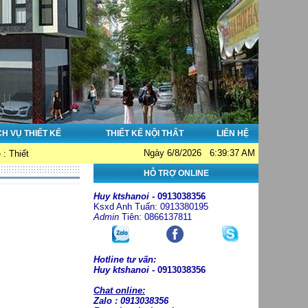
CH VỤ THIẾT KẾ
THIẾT KẾ NỘI THẤT
LIÊN HỆ
Ngày 6/8/2026 6:39:37 AM
nhà đẹp - Thi công nhà đẹp - Tư vấn giám sát. Hotline: 0913038356; Email: 
HỖ TRỢ ONLINE
Huy ktshanoi -
0913038356
Ksxd Anh Tuấn: 0913380195
Admin
Tiên: 0866137811
Hotline tư vấn:
Huy ktshanoi -
0913038356
Chat online:
Zalo : 0913038356