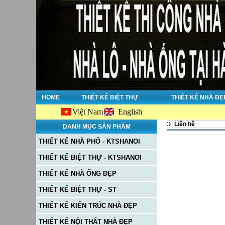
HOME
THIẾT KẾ BIỆT THỰ
THIẾT KẾ NHÀ ĐẸ
Việt Nam
English
Liên hệ
DANH MỤC SẢN PHẨM
THIẾT KẾ NHÀ PHỐ - KTSHANOI
THIẾT KẾ BIỆT THỰ - KTSHANOI
THIẾT KẾ NHÀ ỐNG ĐẸP
THIẾT KẾ BIỆT THỰ - ST
THIẾT KẾ KIẾN TRÚC NHÀ ĐẸP
THIẾT KẾ NỘI THẤT NHÀ ĐẸP