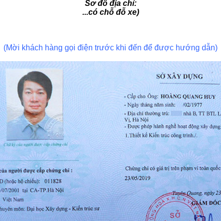
Sơ đồ địa chỉ:
...có chỗ đỗ xe)
(Mời khách hàng gọi điện trước khi đến để được hướng dẫn)