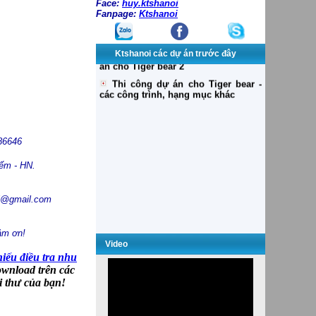
Face:
huy.ktshanoi
Fanpage:
Ktshanoi
Ktshanoi các dự án trước đây
86646
ếm - HN.
noi@gmail.com
ảm ơn!
Dự án WESTEM BANK và Saigon
Video
Invest Group
iếu điều tra nhu
Khách sạn Dân Chủ, Trụ sở làm
wnload trên các
việc
ời thư của bạn!
Thiết kế dự án nhóm 1:
Thi công dự án NAVIBANK