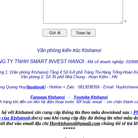
*
Văn phòng kiến trúc Ktshanoi
G TY TNHH SMART INVEST HANOI
- Mã số doanh nghiệp: 01066
ng 1: (Văn phòng Ktshanoi) Tầng 4 Số 6-8 phố Tràng Thi-Hàng Trống-Hoàn Ki
Văn phòng 2: Số 35 phố Nhà Chung - Hoàn Kiếm - HN
àng Quang Huy(
facebook
) - Hotline + Zalo : 0913038356 - Email: Huyktsha
Fanpage Ktshanoi
-
Youtobe Ktshanoi
 hàng khi đến xin liên hệ điện thoại trước 30f hoặc email - xin chân thành c
 hệ với Ktshanoi xin cung cấp thông tin theo mẫu download sau :
Ph
 của Ktshanoi
(.docx)
sau khi cung cấp đầy đủ thông tin như mẫu do
gửi thư vào email địa chỉ
Huyktshanoi@gmail.com
chúng tôi sẽ trả l
*****