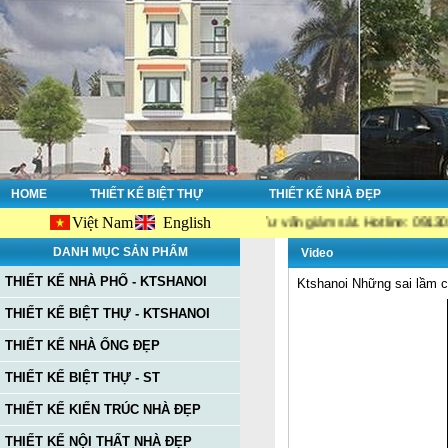
HOME
THIẾT KẾ BIỆT THỰ
THIẾT KẾ NHÀ ĐẸP
Việt Nam
English
iết kế nhà đẹp - Thi công nhà đẹp - Tư vấn giám sát. Hotline: 0913038356; 
DANH MỤC SẢN PHẨM
Video
THIẾT KẾ NHÀ PHỐ - KTSHANOI
Ktshanoi Những sai lầm cơ
THIẾT KẾ BIỆT THỰ - KTSHANOI
THIẾT KẾ NHÀ ỐNG ĐẸP
THIẾT KẾ BIỆT THỰ - ST
THIẾT KẾ KIẾN TRÚC NHÀ ĐẸP
THIẾT KẾ NỘI THẤT NHÀ ĐẸP