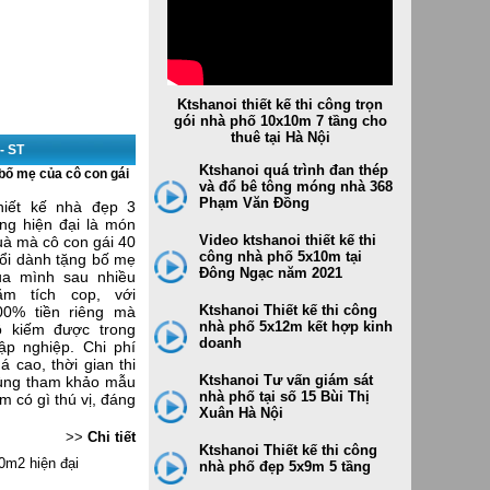
ktshanoi thiết kế và Thi công dự
án cho Tiger bear 2
Thi công dự án cho Tiger bear -
các công trình, hạng mục khác
Ktshanoi thiết kế thi công trọn
gói nhà phố 10x10m 7 tầng cho
thuê tại Hà Nội
- ST
Ktshanoi quá trình đan thép
 bố mẹ của cô con gái
và đổ bê tông móng nhà 368
Phạm Văn Đồng
hiết kế nhà đẹp 3
ầng hiện đại là món
Video ktshanoi thiết kế thi
uà mà cô con gái 40
công nhà phố 5x10m tại
uổi dành tặng bố mẹ
Đông Ngạc năm 2021
ủa mình sau nhiều
ăm tích cop, với
Ktshanoi Thiết kế thi công
00% tiền riêng mà
nhà phố 5x12m kết hợp kinh
ô kiếm được trong
doanh
ập nghiệp. Chi phí
 cao, thời gian thi
Ktshanoi Tư vấn giám sát
cùng tham khảo mẫu
nhà phố tại số 15 Bùi Thị
 có gì thú vị, đáng
Xuân Hà Nội
>>
Chi tiết
Ktshanoi Thiết kế thi công
0m2 hiện đại
nhà phố đẹp 5x9m 5 tầng