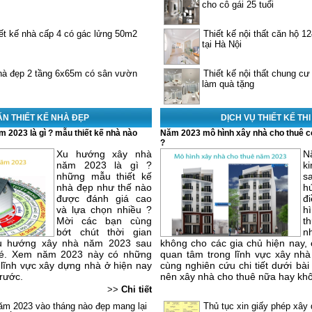
cho cô gái 25 tuổi
ết kế nhà cấp 4 có gác lửng 50m2
Thiết kế nội thất căn hộ 1
tại Hà Nội
nhà đẹp 2 tầng 6x65m có sân vườn
Thiết kế nội thất chung c
làm quà tặng
ẤN THIẾT KẾ NHÀ ĐẸP
DỊCH VỤ THIẾT KẾ TH
 2023 là gì ? mẫu thiết kế nhà nào
Năm 2023 mô hình xây nhà cho thuê c
?
Xu hướng xây nhà
N
năm 2023 là gì ?
k
những mẫu thiết kế
s
nhà đẹp như thế nào
h
được đánh giá cao
đ
và lựa chọn nhiều ?
h
Mời các bạn cùng
t
bớt chút thời gian
n
u hướng xây nhà năm 2023 sau
không cho các gia chủ hiện nay,
nhé. Xem năm 2023 này có những
quan tâm trong lĩnh vực xây nhà
 lĩnh vực xây dựng nhà ở hiện nay
cùng nghiên cứu chi tiết dưới bài
trước.
nên xây nhà cho thuê nữa hay kh
>>
Chi tiết
ăm 2023 vào tháng nào đẹp mang lại
Thủ tục xin giấy phép xâ