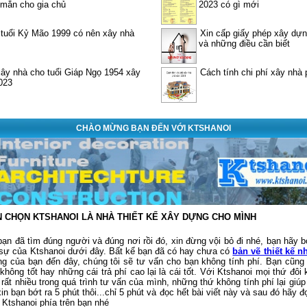
mắn cho gia chủ
2023 có gì mới
tuổi Kỷ Mão 1999 có nên xây nhà
Xin cấp giấy phép xây dự
và những điều cần biết
xây nhà cho tuổi Giáp Ngọ 1954 xây
Cách tính chi phí xây nhà
023
CHÀO MỪNG BẠN ĐẾN VỚI KTSHANOI
N CHỌN KTSHANOI LÀ NHÀ THIẾT KẾ XÂY DỰNG CHO MÌNH
ạn đã tìm đúng người và đúng nơi rồi đó, xin đừng vội bỏ đi nhé, bạn hãy bớ
 sự của Ktshanoi dưới đây. Bất kể bạn đã có hay chưa có
bản vẽ thiết kế n
g của bạn đến đây, chúng tôi sẽ tư vấn cho bạn không tính phí. Bạn cũng
 không tốt hay những cái trả phí cao lại là cái tốt. Với Ktshanoi mọi thứ đôi k
rất nhiều trong quá trình tư vấn của mình, những thứ không tính phí lại giúp
xin bạn bớt ra 5 phút thôi...chỉ 5 phút và đọc hết bài viết này và sau đó hãy đ
 Ktshanoi phía trên bạn nhé