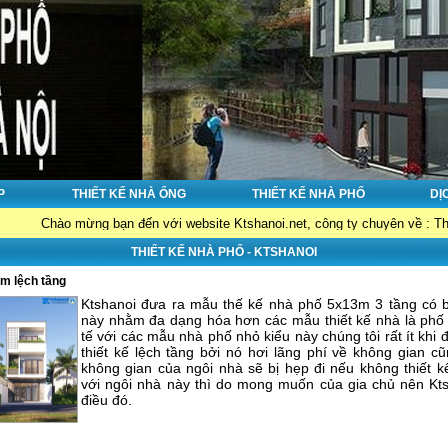
P
THIẾT KẾ NHÀ ỐNG
THIẾT KẾ NHÀ PHỐ
DỊ
 mừng bạn đến với website Ktshanoi.net, công ty chuyên về : Thiết kế nhà đ
THIẾT KẾ NHÀ PHỐ - KTSHANOI
3m lệch tầng
Ktshanoi đưa ra mẫu thế kế nhà phố 5x13m 3 tầng có bố
này nhằm đa dạng hóa hơn các mẫu thiết kế nhà là phố
tế với các mẫu nhà phố nhỏ kiểu này chúng tôi rất ít khi 
thiết kế lệch tầng bởi nó hơi lãng phí về không gian 
không gian của ngôi nhà sẽ bị hẹp đi nếu không thiết k
với ngôi nhà này thì do mong muốn của gia chủ nên Kt
điều đó.