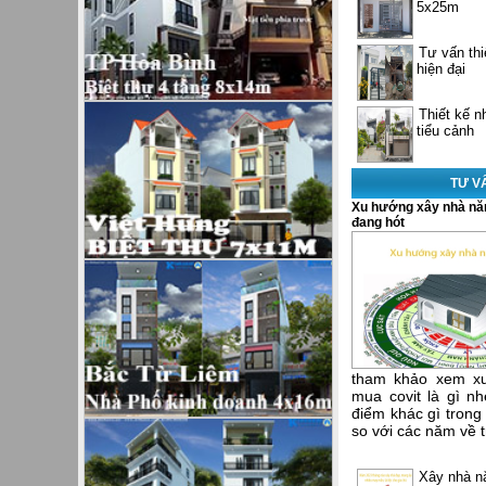
5x25m
Tư vấn thi
hiện đại
Thiết kế 
tiểu cảnh
TƯ V
Xu hướng xây nhà năm
đang hót
tham khảo xem x
mua covit là gì 
điểm khác gì trong
so với các năm về 
Xây nhà n