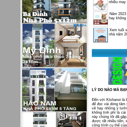
nhiều may 
Năm 2023 
hay không
Xem tuổi 
nhà năm 2
LÝ DO NÀO MÀ BẠ
Đến với Ktshanoi là b
để đọc vài dòng tâm
vẽ hay những ý tưởn
không tính phí là cái
này chúng tôi đã gặp 
được rất nhiều tiền, 
công trình cụ thể của