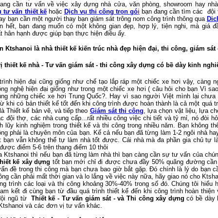
đang cần tư vấn về việc xây dựng nhà cửa, văn phòng, showroom hay nhà
 tư vấn thiết kế
hoặc
Dịch vụ thi công trọn gó
i
bạn đang cần tìm các đội t
ay bạn cần một người thay bạn giám sát trông nom công trình thông qua
Dic
n hết, bạn đang muốn có một không gian đẹp, hợp lý, tiện nghi, mà giá đầ
ất hân hạnh được giúp bạn thực hiện điều ấy.
 Ktshanoi là nhà thiết kế kiến trúc nhà đẹp hiện đại, thi công, giám sát
vị thiết kế nhà - Tư vấn giám sát - thi công xây dựng có bề dày kinh ngh
rình hiện đại cũng giống như chế tạo lắp ráp một chiếc xe hơi vậy, càng n
ng nghệ hiện đại giống như trong một chiếc xe hơi ( câu hỏi cho bạn Vì sa
ng những chiếc xe hơi Trung Quốc?. Hay vì sao người Việt mình lại chưa t
 khi có bản thiết kế tốt đến khi công trình được hoàn thành là cả một quá t
là Thiết kế bản vẽ, và tiếp theo
Giám sát thi công
, lựa chọn vật liệu, lựa c
 đội thợ, các nhà cung cấp...rất nhiều công việc chi tiết và tỷ mỉ, nó đòi h
h lũy kinh nghiệm trong thiết kế và thi công trong nhiều năm. Bạn không th
ông phải là chuyên môn của bạn. Kể cả nếu bạn đã từng làm 1-2 ngôi nhà ha
ốt bạn vẫn không thể tự làm nhà tốt được. Cái nhà mà đa phần gia chủ tự l
 được điểm 5-6 trên thang điểm 10 thôi
 Ktshanoi thì nếu bạn đã từng làm nhà thì bạn càng cần sự tư vấn của chún
hiết kế xây dựng
tốt bạn mới chỉ đi được chưa đầy 50% quãng đường cần p
vấn đề trong thi công mà bạn chưa bao giờ bắt gặp
.
Đó chính là lý do bạn c
ông cần phải mất thời gian và lo lắng về việc này nữa, hãy giao nó cho Kts
ông trình các loại và thi công khoảng 30%-40% trong số đó. Chúng tôi hiểu
cam kết đi cùng bạn từ đầu quá trình thiết kế đến khi công trình hoàn thiệ
đội ngũ từ
Thiết kế - Tư vấn giám sát - và Thi công xây dựng
có bề dày 
 Ktshanoi và các đơn vị tư vấn khác.