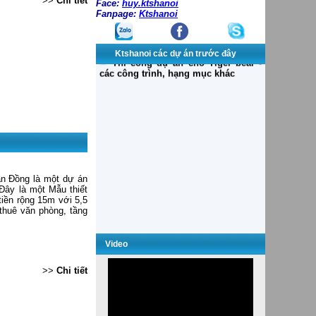
>>
Chi tiết
Face:
huy.ktshanoi
Fanpage:
Ktshanoi
Ktshanoi các dự án trước đây
ăn Đồng là một dự án
Đây là một Mẫu thiết
tiền rộng 15m với 5,5
thuê văn phòng, tầng
Dự án WESTEM BANK và Saigon
Invest Group
Khách sạn Dân Chủ, Trụ sở làm
Video
việc
Thiết kế dự án nhóm 1:
>>
Chi tiết
Thi công dự án NAVIBANK
Thi công dự án cho Tiger bear 1