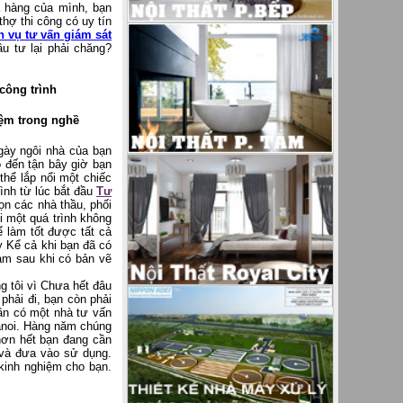
 hàng của mình, bạn
hợ thi công có uy tín
h vụ tư vấn giám sát
u tư lại phải chăng?
 công trình
iệm trong nghề
gày ngôi nhà của bạn
o đến tận bây giờ bạn
hể lắp nổi một chiếc
rình từ lúc bắt đầu
Tư
họn các nhà thầu, phối
ỏi một quá trình không
ể làm tốt được tất cả
y Kể cả khi bạn đã có
àm sau khi có bản vẽ
g tôi vì Chưa hết đâu
hải đi, bạn còn phải
ần có một nhà tư vấn
hanoi. Hàng năm chúng
 hơn hết bạn đang cần
n và đưa vào sử dụng.
kinh nghiệm cho bạn.