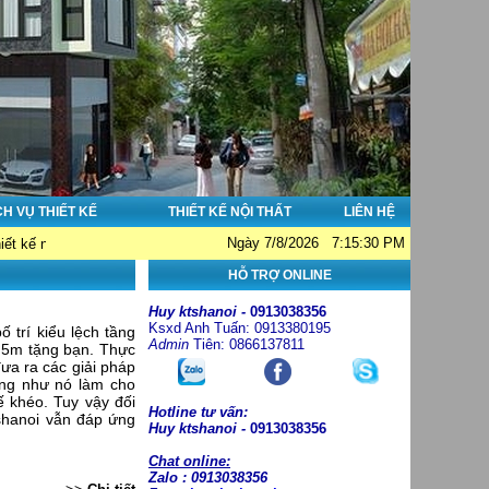
CH VỤ THIẾT KẾ
THIẾT KẾ NỘI THẤT
LIÊN HỆ
Ngày 7/8/2026 7:15:30 PM
ẹp - Thi công nhà đẹp - Tư vấn giám sát. Hotline: 0913038356; Email: huykt
HỖ TRỢ ONLINE
Huy ktshanoi -
0913038356
Ksxd Anh Tuấn: 0913380195
 trí kiểu lệch tầng
Admin
Tiên: 0866137811
 5m tặng bạn. Thực
đưa ra các giải pháp
cũng như nó làm cho
ế khéo. Tuy vậy đối
Hotline tư vấn:
shanoi vẫn đáp ứng
Huy ktshanoi -
0913038356
Chat online:
Zalo : 0913038356