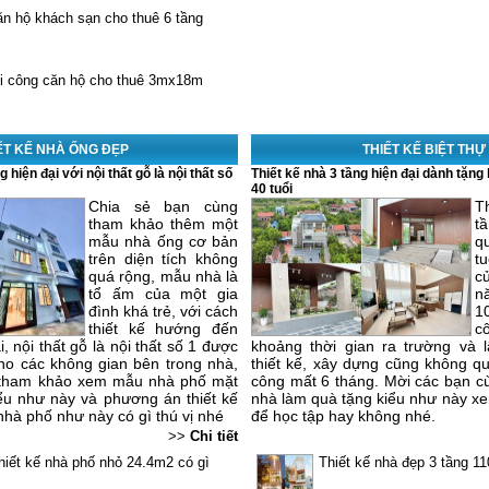
ăn hộ khách sạn cho thuê 6 tầng
hi công căn hộ cho thuê 3mx18m
ẾT KẾ NHÀ ỐNG ĐẸP
THIẾT KẾ BIỆT THỰ 
 hiện đại với nội thất gỗ là nội thất số
Thiết kế nhà 3 tầng hiện đại dành tặng
40 tuổi
Chia sẻ bạn cùng
T
tham khảo thêm một
t
mẫu nhà ống cơ bản
q
trên diện tích không
t
quá rộng, mẫu nhà là
c
tổ ấm của một gia
n
đình khá trẻ, với cách
1
thiết kế hướng đến
c
i, nội thất gỗ là nội thất số 1 được
khoảng thời gian ra trường và l
ho các không gian bên trong nhà,
thiết kế, xây dựng cũng không quá
 tham khảo xem mẫu nhà phố mặt
công mất 6 tháng. Mời các bạn 
iểu như này và phương án thiết kế
nhà làm quà tặng kiểu như này xem
hà phố như này có gì thú vị nhé
để học tập hay không nhé.
>>
Chi tiết
thiết kế nhà phố nhỏ 24.4m2 có gì
Thiết kế nhà đẹp 3 tầng 11