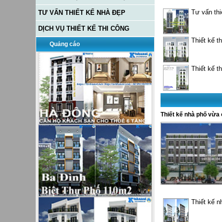
Tư vấn th
TƯ VẤN THIẾT KẾ NHÀ ĐẸP
DỊCH VỤ THIẾT KẾ THI CÔNG
Thiết kế t
Quảng cáo
Thiết kế t
Thiết kế nhà phố vừa
Thiết kế n