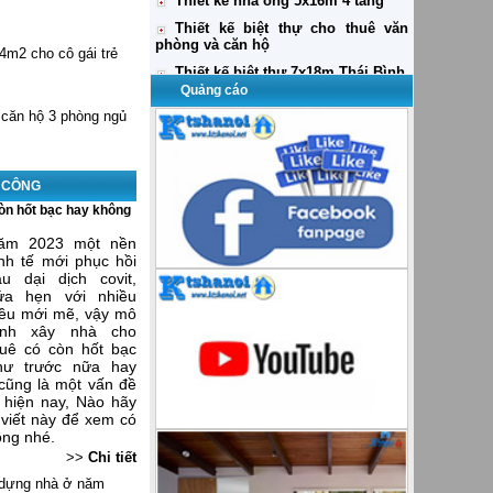
24m2 cho cô gái trẻ
Quảng cáo
ư căn hộ 3 phòng ngủ
I CÔNG
òn hốt bạc hay không
ăm 2023 một nền
inh tế mới phục hồi
au dại dịch covit,
ứa hẹn với nhiều
iều mới mẽ, vậy mô
ình xây nhà cho
huê có còn hốt bạc
hư trước nữa hay
 cũng là một vấn đề
 hiện nay, Nào hãy
 viết này để xem có
ông nhé.
>>
Chi tiết
y dựng nhà ở năm