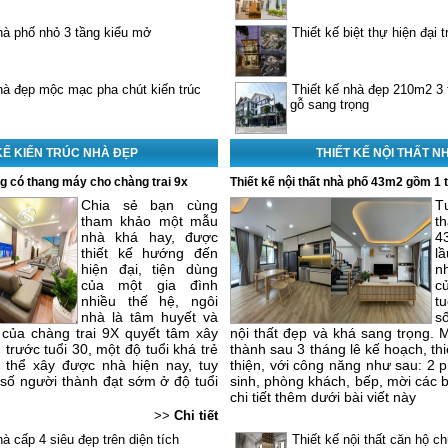
hà phố nhỏ 3 tầng kiểu mở
Thiết kế biệt thự hiện đại 
hà đẹp mộc mạc pha chút kiến trúc
Thiết kế nhà đẹp 210m2 3 t
gỗ sang trọng
KẾ KIẾN TRÚC NHÀ ĐẸP
THIẾT KẾ NỘI THẤT N
ng có thang máy cho chàng trai 9x
Thiết kế nội thất nhà phố 43m2 gồm 1 t
Chia sẻ bạn cùng
T
tham khảo một mẫu
t
nhà khá hay, được
4
thiết kế hướng đến
lầ
hiện đại, tiện dùng
n
của một gia đình
c
nhiều thế hệ, ngôi
t
nhà là tâm huyết và
s
 của chàng trai 9X quyết tâm xây
nội thất đẹp và khá sang trọng.
trước tuổi 30, một độ tuổi khá trẻ
thành sau 3 tháng lê kế hoạch, thi
 thể xây được nhà hiện nay, tuy
thiện, với công năng như sau: 2 
số người thành đạt sớm ở độ tuổi
sinh, phòng khách, bếp, mời các
chi tiết thêm dưới bài viết này
>>
Chi tiết
hà cấp 4 siêu đẹp trên diện tích
Thiết kế nội thất căn hộ 