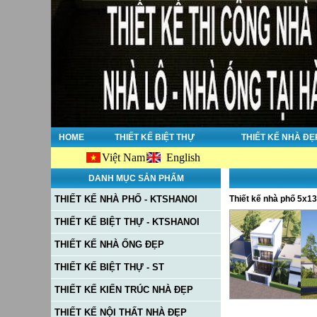
HOME
THIẾT KẾ BIỆT THỰ
THIẾT KẾ NHÀ ĐẸ
Việt Nam
English
Chào
DANH MỤC SẢN PHẨM
THIẾT KẾ NHÀ PHỐ - KTSHANOI
Thiết kế nhà phố 5x1
THIẾT KẾ BIỆT THỰ - KTSHANOI
THIẾT KẾ NHÀ ỐNG ĐẸP
THIẾT KẾ BIỆT THỰ - ST
THIẾT KẾ KIẾN TRÚC NHÀ ĐẸP
THIẾT KẾ NỘI THẤT NHÀ ĐẸP