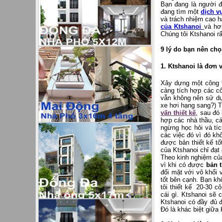
Bạn đang là người 
đang tìm một
dịch vụ
và trách nhiệm cao h
của Ktshanoi
và hơ
Chúng tôi Ktshanoi r
9 lý do bạn nên chọn
1. Ktshanoi là đơn 
Xây dựng một công t
càng tích hợp các cô
vẫn không nên sử dụ
xe hơi hạng sang?) Từ
vấn thiết kế
, sau đó 
hợp các nhà thầu, các
ngừng học hỏi và tíc
các việc đó vì đó kh
được bản thiết kế t
của Ktshanoi chỉ đạt
Theo kinh nghiệm của
vì khi có được
bản t
đối mặt với vô khối 
tốt bên cạnh. Bạn kh
tôi thiết kế 20-30 c
cái gì. Ktshanoi sẽ 
Ktshanoi có đầy đủ 
Đó là khác biệt giữa