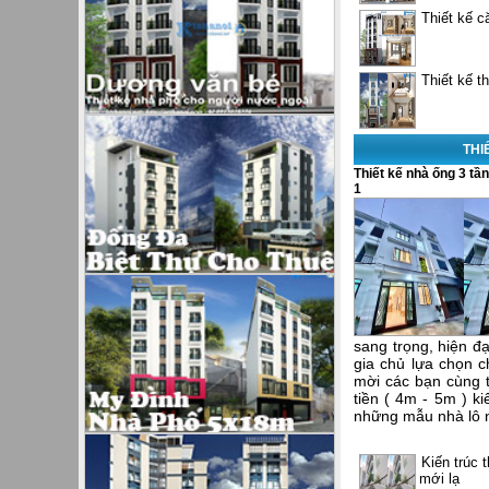
Thiết kế c
Thiết kế t
THI
Thiết kế nhà ống 3 tầng
1
sang trọng, hiện đạ
gia chủ lựa chọn c
mời các bạn cùng
tiền ( 4m - 5m ) k
những mẫu nhà lô n
Kiến trúc 
mới lạ