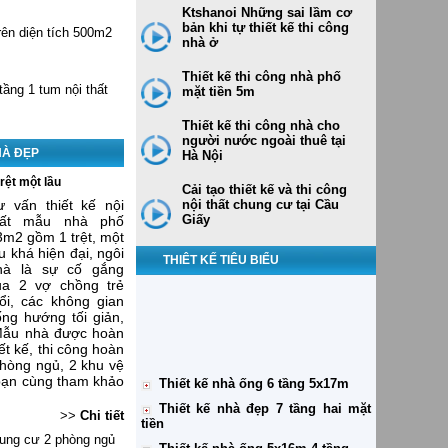
Ktshanoi Những sai lầm cơ
bản khi tự thiết kế thi công
trên diện tích 500m2
nhà ở
Thiết kế thi công nhà phố
ầng 1 tum nội thất
mặt tiền 5m
Thiết kế thi công nhà cho
người nước ngoài thuê tại
HÀ ĐẸP
Hà Nội
rệt một lầu
Cải tạo thiết kế và thi công
ư vấn thiết kế nội
nội thất chung cư tại Cầu
Giấy
hất mẫu nhà phố
3m2 gồm 1 trệt, một
u khá hiện đại, ngôi
THIÊT KẾ TIÊU BIỂU
hà là sự cố gắng
ủa 2 vợ chồng trẻ
uổi, các không gian
Thiết kế nhà ống 6 tầng 5x17m
ống hướng tối giản,
 Mẫu nhà được hoàn
Thiết kế nhà đẹp 7 tầng hai mặt
ết kế, thi công hoàn
tiền
phòng ngủ, 2 khu vệ
 bạn cùng tham khảo
Thiết kế nhà ống 5x16m 4 tầng
Thiết kế biệt thự cho thuê văn
>>
Chi tiết
phòng và căn hộ
chung cư 2 phòng ngủ
Thiết kế biệt thự 7x18m Thái Bình