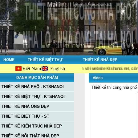
HOME
THIẾT KẾ BIỆT THỰ
THIẾT KẾ NHÀ ĐẸP
Việt Nam
English
Chào mừng bạn đến với website Ktshanoi.net, công ty chuy
DANH MỤC SẢN PHẨM
Video
THIẾT KẾ NHÀ PHỐ - KTSHANOI
Thiết kế thi công nhà phố
THIẾT KẾ BIỆT THỰ - KTSHANOI
THIẾT KẾ NHÀ ỐNG ĐẸP
THIẾT KẾ BIỆT THỰ - ST
THIẾT KẾ KIẾN TRÚC NHÀ ĐẸP
THIẾT KẾ NỘI THẤT NHÀ ĐẸP