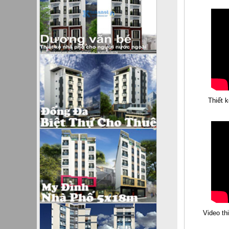
Thiết 
Video th