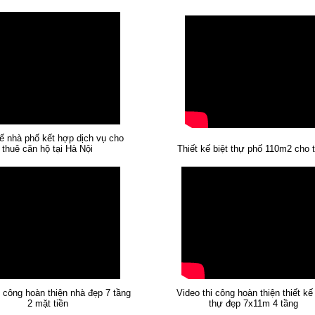
kế nhà phố kết hợp dịch vụ cho
thuê căn hộ tại Hà Nội
Thiết kế biệt thự phố 110m2 cho 
i công hoàn thiện nhà đẹp 7 tầng
Video thi công hoàn thiện thiết kế 
2 mặt tiền
thự đẹp 7x11m 4 tầng