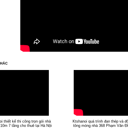
KHÁC
i thiết kế thi công trọn gói nhà
Ktshanoi quá trình đan thép và đ
10m 7 tầng cho thuê tại Hà Nội
tông móng nhà 368 Phạm Văn Đ