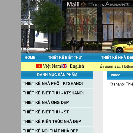
HOME
THIẾT KẾ BIỆT THỰ
THIẾT KẾ NHÀ ĐẸ
Việt Nam
English
về : Thiết kế nhà đẹp - Thi công nhà đẹp - Tư vấn giám sát. Hotline: 0913
DANH MỤC SẢN PHẨM
Video
THIẾT KẾ NHÀ PHỐ - KTSHANOI
Ktshanoi Thiế
THIẾT KẾ BIỆT THỰ - KTSHANOI
THIẾT KẾ NHÀ ỐNG ĐẸP
THIẾT KẾ BIỆT THỰ - ST
THIẾT KẾ KIẾN TRÚC NHÀ ĐẸP
THIẾT KẾ NỘI THẤT NHÀ ĐẸP