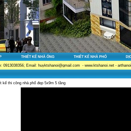
P
THIẾT KẾ NHÀ ỐNG
THIẾT KẾ NHÀ PHỐ
DỊ
038356; Email: huyktshanoi@gmail.com - www.ktshanoi.net - arthanoi.com - k
t kế thi công nhà phố đẹp 5x9m 5 tầng