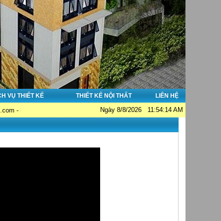
CH VỤ THIẾT KẾ
THIẾT KẾ NỘI THẤT
LIÊN HỆ
Ngày 8/8/2026 11:54:14 AM
tshanoi.net