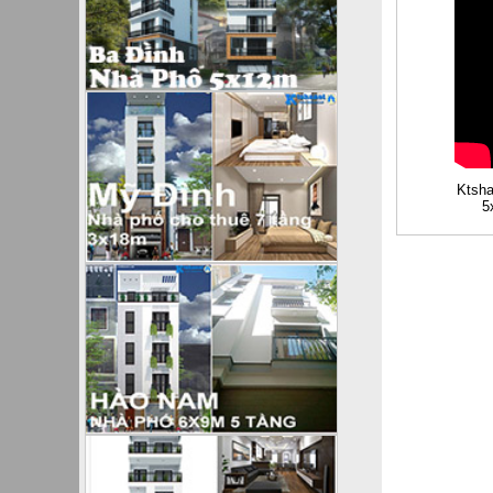
Ktsha
5