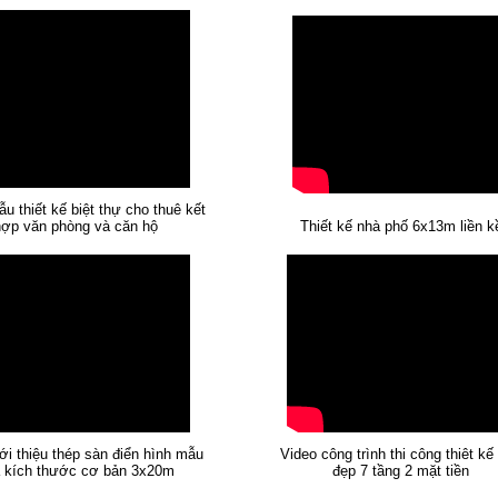
u thiết kế biệt thự cho thuê kết
ợp văn phòng và căn hộ
Thiết kế nhà phố 6x13m liền k
ới thiệu thép sàn điển hình mẫu
Video công trình thi công thiêt kế
 kích thước cơ bản 3x20m
đẹp 7 tầng 2 mặt tiền