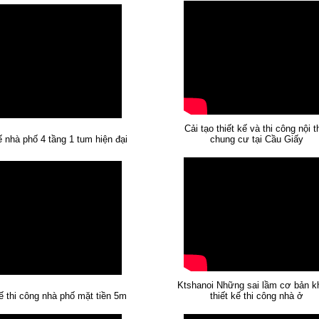
Cải tạo thiết kế và thi công nội t
ế nhà phố 4 tầng 1 tum hiện đại
chung cư tại Cầu Giấy
Ktshanoi Những sai lầm cơ bản kh
ế thi công nhà phố mặt tiền 5m
thiết kế thi công nhà ở